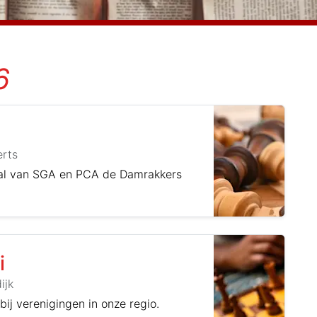
6
rts
rtal van SGA en PCA de Damrakkers
i
ijk
ij verenigingen in onze regio.