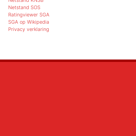
Netstand KNSB
Netstand SOS
Ratingviewer SGA
SGA op Wikipedia
Privacy verklaring