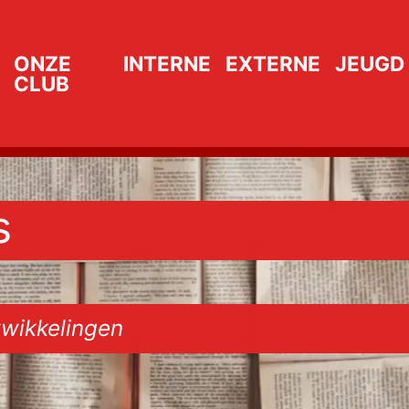
ONZE
INTERNE
EXTERNE
JEUGD
CLUB
s
wikkelingen