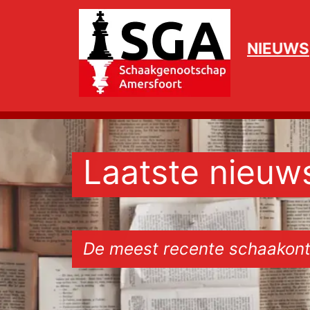
NIEUWS
Laatste nieuw
De meest recente schaakont