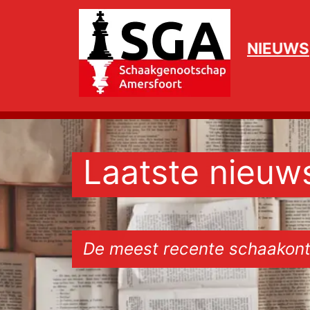
NIEUWS
Laatste nieuw
De meest recente schaakont