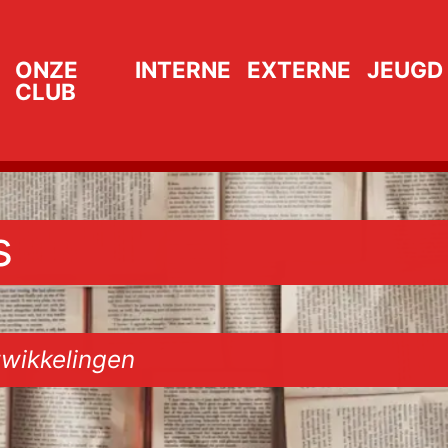
ONZE
INTERNE
EXTERNE
JEUGD
CLUB
s
wikkelingen