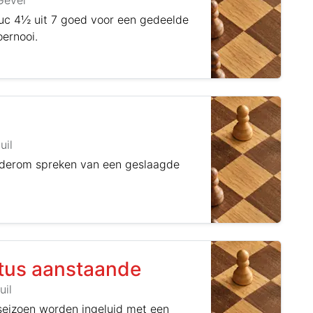
Gevel
uuc 4½ uit 7 goed voor een gedeelde
ernooi.
uil
derom spreken van een geslaagde
tus aanstaande
uil
akseizoen worden ingeluid met een