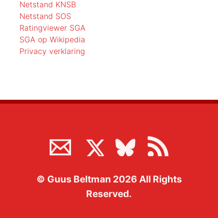
Netstand KNSB
Netstand SOS
Ratingviewer SGA
SGA op Wikipedia
Privacy verklaring
©
Guus Beltman
2026
All Rights
Reserved.