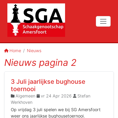
Home
Nieuws
Nieuws pagina 2
3 Juli jaarlijkse bughouse
toernooi
Algemeen
vr 24 Apr 2026
Stefan
Werkhoven
Op vrijdag 3 juli spelen we bij SG Amersfoort
weer ons jaarlijkse bughousetoernooi.