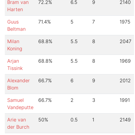
Bram van
72.2
%
6.5
9
2140
Harten
Guus
71.4
%
5
7
1975
Beltman
Milan
68.8
%
5.5
8
2047
Koning
Arjan
68.8
%
5.5
8
1969
Tissink
Alexander
66.7
%
6
9
2012
Blom
Samuel
66.7
%
2
3
1991
Vandeputte
Arie van
50
%
0.5
1
2149
der Burch