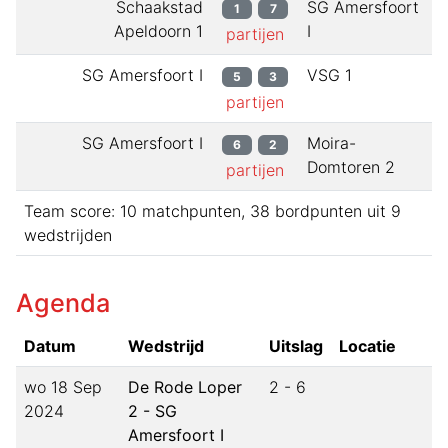
Schaakstad
SG Amersfoort
1
7
Apeldoorn 1
I
partijen
SG Amersfoort I
VSG 1
5
3
partijen
SG Amersfoort I
Moira-
6
2
Domtoren 2
partijen
Team score:
10
matchpunten,
38
bordpunten uit
9
wedstrijden
Agenda
Datum
Wedstrijd
Uitslag
Locatie
wo 18 Sep
De Rode Loper
2
-
6
2024
2 - SG
Amersfoort I