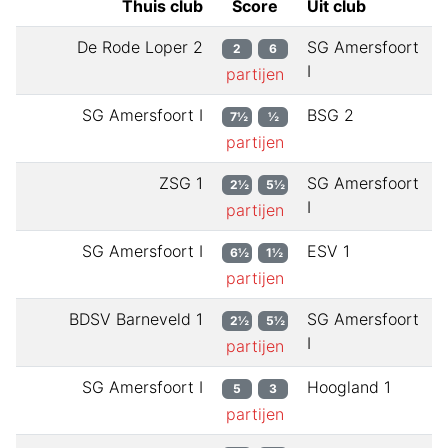
Thuis club
Score
Uit club
De Rode Loper 2
SG Amersfoort
2
6
I
partijen
SG Amersfoort I
BSG 2
7½
½
partijen
ZSG 1
SG Amersfoort
2½
5½
I
partijen
SG Amersfoort I
ESV 1
6½
1½
partijen
BDSV Barneveld 1
SG Amersfoort
2½
5½
I
partijen
SG Amersfoort I
Hoogland 1
5
3
partijen