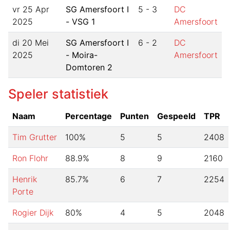
vr 25 Apr
SG Amersfoort I
5
-
3
DC
2025
- VSG 1
Amersfoort
di 20 Mei
SG Amersfoort I
6
-
2
DC
2025
- Moira-
Amersfoort
Domtoren 2
Speler statistiek
Naam
Percentage
Punten
Gespeeld
TPR
Tim Grutter
100
%
5
5
2408
Ron Flohr
88.9
%
8
9
2160
Henrik
85.7
%
6
7
2254
Porte
Rogier Dijk
80
%
4
5
2048