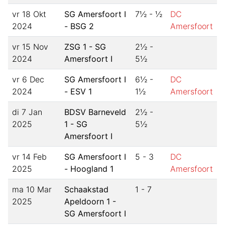
vr 18 Okt
SG Amersfoort I
7½
-
½
DC
2024
- BSG 2
Amersfoort
vr 15 Nov
ZSG 1 - SG
2½
-
2024
Amersfoort I
5½
vr 6 Dec
SG Amersfoort I
6½
-
DC
2024
- ESV 1
1½
Amersfoort
di 7 Jan
BDSV Barneveld
2½
-
2025
1 - SG
5½
Amersfoort I
vr 14 Feb
SG Amersfoort I
5
-
3
DC
2025
- Hoogland 1
Amersfoort
ma 10 Mar
Schaakstad
1
-
7
2025
Apeldoorn 1 -
SG Amersfoort I