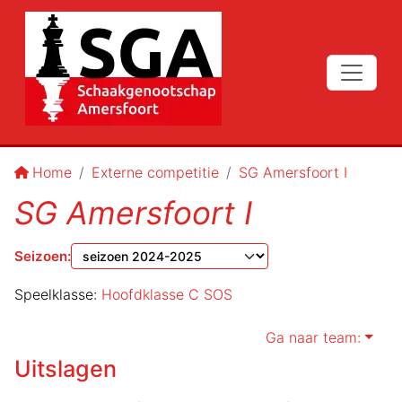
Home
Externe competitie
SG Amersfoort I
SG Amersfoort I
Seizoen
:
Speelklasse:
Hoofdklasse C SOS
Ga naar team:
Uitslagen