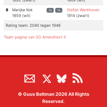
1892
(
zwart
)
1869
(
wit
)
8
Marijke Kok
Stefan Werkhoven
½
½
1859
(
wit
)
1914
(
zwart
)
Rating team:
2040
tegen
1946
Team pagina van
SG Amersfoort II
©
Guus Beltman
2026
All Rights
Reserved.