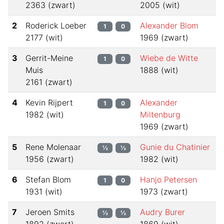
2363
(
zwart
)
2005
(
wit
)
2
Roderick Loeber
Alexander Blom
1
0
2177
(
wit
)
1969
(
zwart
)
3
Gerrit-Meine
Wiebe de Witte
1
0
Muis
1888
(
wit
)
2161
(
zwart
)
4
Kevin Rijpert
Alexander
1
0
1982
(
wit
)
Miltenburg
1969
(
zwart
)
5
Rene Molenaar
Gunie du Chatinier
½
½
1956
(
zwart
)
1982
(
wit
)
6
Stefan Blom
Hanjo Petersen
1
0
1931
(
wit
)
1973
(
zwart
)
7
Jeroen Smits
Audry Burer
½
½