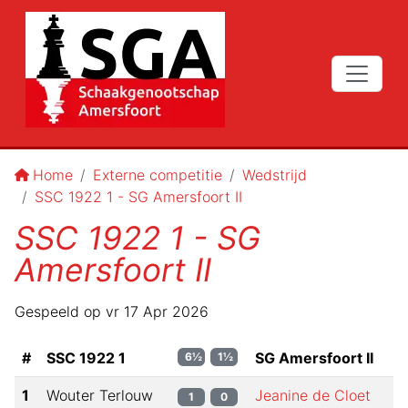
Home
Externe competitie
Wedstrijd
SSC 1922 1 - SG Amersfoort II
SSC 1922 1 - SG
Amersfoort II
Gespeeld op
vr 17 Apr 2026
#
SSC 1922 1
SG Amersfoort II
6½
1½
1
Wouter Terlouw
Jeanine de Cloet
1
0