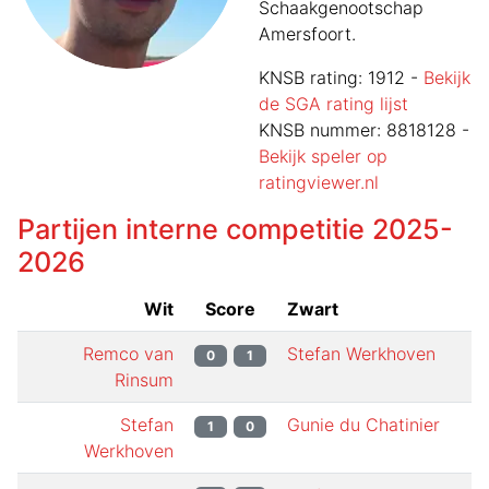
Schaakgenootschap
Amersfoort.
KNSB rating:
1912
-
Bekijk
de SGA rating lijst
KNSB nummer:
8818128
-
Bekijk speler op
ratingviewer.nl
Partijen interne competitie
2025-
2026
Wit
Score
Zwart
Remco van
Stefan Werkhoven
0
1
Rinsum
Stefan
Gunie du Chatinier
1
0
Werkhoven