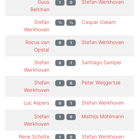
Guus
Stefan Werkhoven
1
0
Beltman
Stefan
Caspar Oskam
½
½
Werkhoven
Rocus van
Stefan Werkhoven
0
1
Opstal
Stefan
Santiago Samper
0
1
Werkhoven
Stefan
Peter Weijgertze
1
0
Werkhoven
Luc Kepers
Stefan Werkhoven
0
1
Stefan
Mathijs Möhlmann
1
0
Werkhoven
Rene Scholte
Stefan Werkhoven
1
0