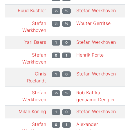
Ruud Kuchler
Stefan Werkhoven
½
½
Stefan
Wouter Gerritse
½
½
Werkhoven
Yari Baars
Stefan Werkhoven
1
0
Stefan
Henrik Porte
0
1
Werkhoven
Chris
Stefan Werkhoven
1
0
Roelandt
Stefan
Rob Kaffka
½
½
Werkhoven
genaamd Dengler
Milan Koning
Stefan Werkhoven
1
0
Stefan
Alexander
0
1