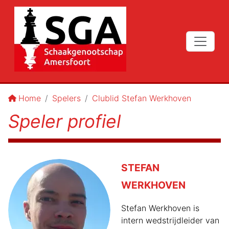
Home
Spelers
Clublid Stefan Werkhoven
Speler profiel
STEFAN
WERKHOVEN
Stefan Werkhoven is
intern wedstrijdleider van