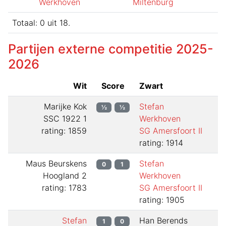
Werkhoven
Miltenburg
Totaal:
0
uit
18
.
Partijen externe competitie
2025-
2026
Wit
Score
Zwart
Marijke Kok
Stefan
½
½
SSC 1922 1
Werkhoven
rating: 1859
SG Amersfoort II
rating: 1914
Maus Beurskens
Stefan
0
1
Hoogland 2
Werkhoven
rating: 1783
SG Amersfoort II
rating: 1905
Stefan
Han Berends
1
0