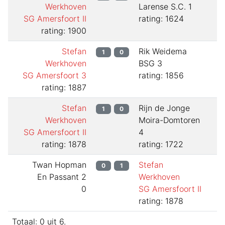
Werkhoven
Larense S.C. 1
SG Amersfoort II
rating: 1624
rating: 1900
Stefan
Rik Weidema
1
0
Werkhoven
BSG 3
SG Amersfoort 3
rating: 1856
rating: 1887
Stefan
Rijn de Jonge
1
0
Werkhoven
Moira-Domtoren
SG Amersfoort II
4
rating: 1878
rating: 1722
Twan Hopman
Stefan
0
1
En Passant 2
Werkhoven
0
SG Amersfoort II
rating: 1878
Totaal:
0
uit
6
.