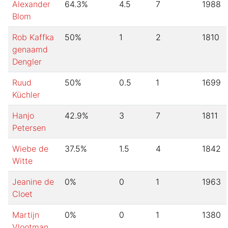
Alexander
64.3
%
4.5
7
1988
Blom
Rob Kaffka
50
%
1
2
1810
genaamd
Dengler
Ruud
50
%
0.5
1
1699
Küchler
Hanjo
42.9
%
3
7
1811
Petersen
Wiebe de
37.5
%
1.5
4
1842
Witte
Jeanine de
0
%
0
1
1963
Cloet
Martijn
0
%
0
1
1380
Vlootman