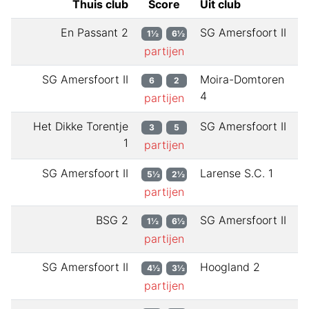
Thuis club
Score
Uit club
En Passant 2
SG Amersfoort II
1½
6½
partijen
SG Amersfoort II
Moira-Domtoren
6
2
4
partijen
Het Dikke Torentje
SG Amersfoort II
3
5
1
partijen
SG Amersfoort II
Larense S.C. 1
5½
2½
partijen
BSG 2
SG Amersfoort II
1½
6½
partijen
SG Amersfoort II
Hoogland 2
4½
3½
partijen