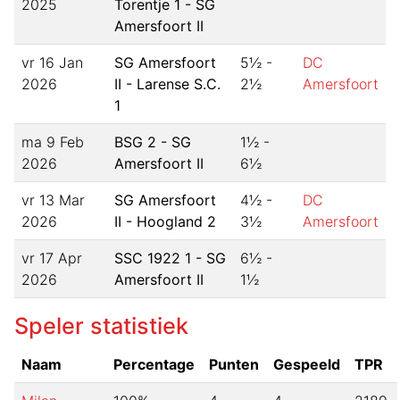
2025
Torentje 1 - SG
Amersfoort II
vr 16 Jan
SG Amersfoort
5½
-
DC
2026
II - Larense S.C.
2½
Amersfoort
1
ma 9 Feb
BSG 2 - SG
1½
-
2026
Amersfoort II
6½
vr 13 Mar
SG Amersfoort
4½
-
DC
2026
II - Hoogland 2
3½
Amersfoort
vr 17 Apr
SSC 1922 1 - SG
6½
-
2026
Amersfoort II
1½
Speler statistiek
Naam
Percentage
Punten
Gespeeld
TPR