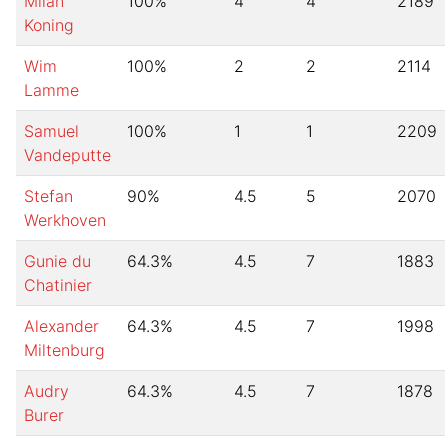
Milan
100
%
4
4
2189
Koning
Wim
100
%
2
2
2114
Lamme
Samuel
100
%
1
1
2209
Vandeputte
Stefan
90
%
4.5
5
2070
Werkhoven
Gunie du
64.3
%
4.5
7
1883
Chatinier
Alexander
64.3
%
4.5
7
1998
Miltenburg
Audry
64.3
%
4.5
7
1878
Burer