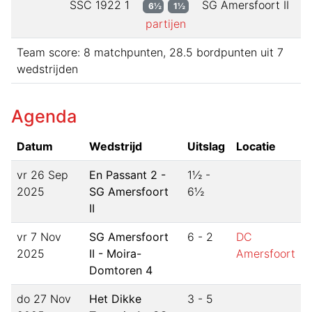
SSC 1922 1
SG Amersfoort II
6½
1½
partijen
Team score:
8
matchpunten,
28.5
bordpunten uit
7
wedstrijden
Agenda
Datum
Wedstrijd
Uitslag
Locatie
vr 26 Sep
En Passant 2 -
1½
-
2025
SG Amersfoort
6½
II
vr 7 Nov
SG Amersfoort
6
-
2
DC
2025
II - Moira-
Amersfoort
Domtoren 4
do 27 Nov
Het Dikke
3
-
5