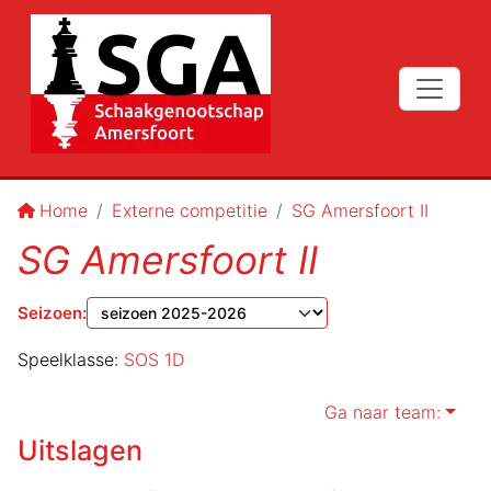
Home
Externe competitie
SG Amersfoort II
SG Amersfoort II
Seizoen
:
Speelklasse:
SOS 1D
Ga naar team:
Uitslagen