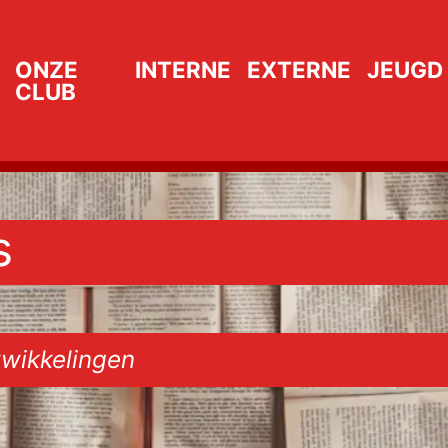
ONZE
INTERNE
EXTERNE
JEUGD
CLUB
s
wikkelingen