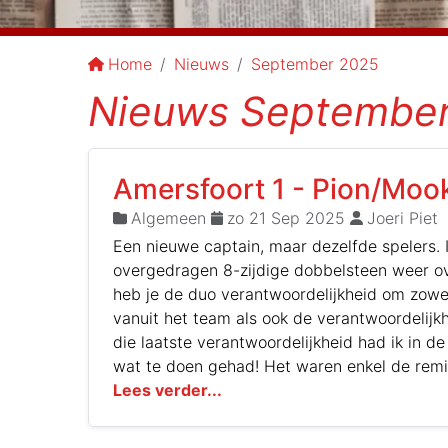
Home
Nieuws
September 2025
Nieuws Septembe
Amersfoort 1 - Pion/Moo
Algemeen
zo 21 Sep 2025
Joeri Piet
Een nieuwe captain, maar dezelfde spelers. 
overgedragen 8-zijdige dobbelsteen weer ov
heb je de duo verantwoordelijkheid om zowe
vanuit het team als ook de verantwoordelijk
die laatste verantwoordelijkheid had ik in de
wat te doen gehad! Het waren enkel de remi
;-) Laat het nou deze wedstrijd gelijk ande
Lees verder...