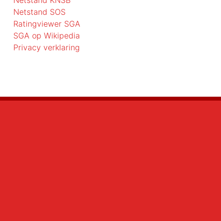
Netstand KNSB
Netstand SOS
Ratingviewer SGA
SGA op Wikipedia
Privacy verklaring