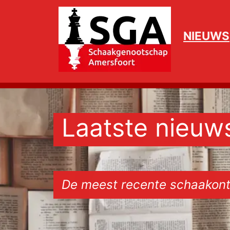
NIEUWS
Laatste nieuw
De meest recente schaakont