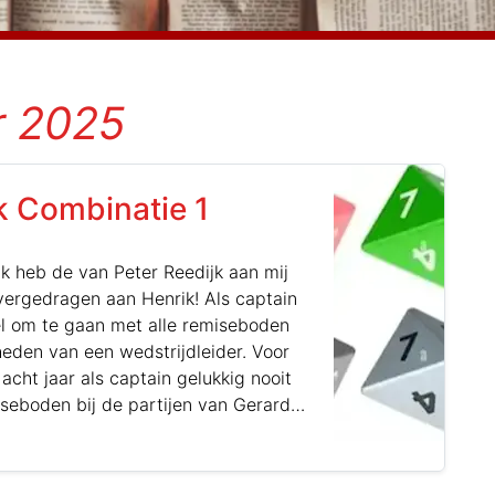
r 2025
k Combinatie 1
Ik heb de van Peter Reedijk aan mij
ergedragen aan Henrik! Als captain
l om te gaan met alle remiseboden
heden van een wedstrijdleider. Voor
 acht jaar als captain gelukkig nooit
seboden bij de partijen van Gerard
rs lopen voor onze nieuwe captain…