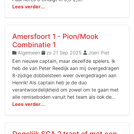
Lees verder...
Amersfoort 1 - Pion/Mook
Combinatie 1
Algemeen
zo 21 Sep 2025
Joeri Piet
Een nieuwe captain, maar dezelfde spelers. Ik
heb de van Peter Reedijk aan mij overgedragen
8-zijdige dobbelsteen weer overgedragen aan
Henrik! Als captain heb je de duo
verantwoordelijkheid om zowel om te gaan met
alle remiseboden vanuit het team als ook de
verantwoordelijkheden van een wedstrijdleider.
Lees verder...
Voor die laatste verantwoordelijkheid had ik in
de acht jaar als captain gelukkig nooit wat te
doen gehad! Het waren enkel de remiseboden
Degelijk SGA 2 trapt af met een
bij de partijen van Gerard ;-) Laat het nou deze