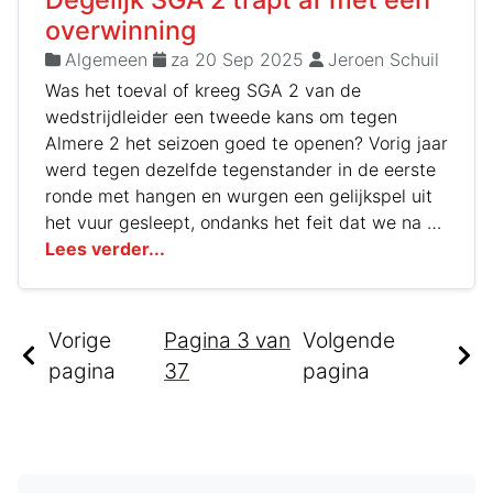
wedstrijd gelijk anders lopen voor onze nieuwe
overwinning
captain…
Algemeen
za 20 Sep 2025
Jeroen Schuil
Was het toeval of kreeg SGA 2 van de
wedstrijdleider een tweede kans om tegen
Almere 2 het seizoen goed te openen? Vorig jaar
werd tegen dezelfde tegenstander in de eerste
ronde met hangen en wurgen een gelijkspel uit
het vuur gesleept, ondanks het feit dat we na 1
minuut al met 1-0 voor stonden. Dat moest dus
Lees verder...
beter.
Vorige
Pagina
3
van
Volgende
pagina
37
pagina