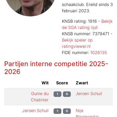
schaakclub. Erelid sinds 3
februari 2023.
KNSB rating:
1916
-
Bekijk
de SGA rating lijst
KNSB nummer:
7379471
-
Bekijk speler op
ratingviewer.nl
FIDE nummer:
1026135
Partijen interne competitie
2025-
2026
Wit
Score
Zwart
Gunie du
Jeroen Schuil
1
0
Chatinier
Jeroen Schuil
Nije
1
0
Bloemendal