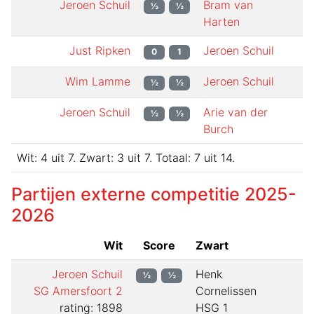
Jeroen Schuil
Bram van
½
½
Harten
Just Ripken
Jeroen Schuil
0
1
Wim Lamme
Jeroen Schuil
½
½
Jeroen Schuil
Arie van der
½
½
Burch
Wit:
4
uit
7
.
Zwart:
3
uit
7
.
Totaal:
7
uit
14
.
Partijen externe competitie
2025-
2026
Wit
Score
Zwart
Jeroen Schuil
Henk
½
½
SG Amersfoort 2
Cornelissen
rating: 1898
HSG 1