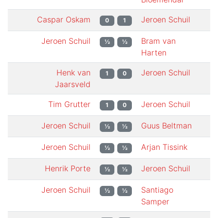
Caspar Oskam
Jeroen Schuil
0
1
Jeroen Schuil
Bram van
½
½
Harten
Henk van
Jeroen Schuil
1
0
Jaarsveld
Tim Grutter
Jeroen Schuil
1
0
Jeroen Schuil
Guus Beltman
½
½
Jeroen Schuil
Arjan Tissink
½
½
Henrik Porte
Jeroen Schuil
½
½
Jeroen Schuil
Santiago
½
½
Samper