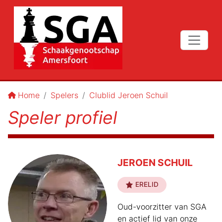
Home
Spelers
Clublid Jeroen Schuil
Speler profiel
JEROEN SCHUIL
ERELID
Oud-voorzitter van SGA
en actief lid van onze