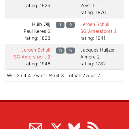
rating: 1925
Zeist 1
rating: 1876
Huib Olij
Jeroen Schuil
1
0
Paul Keres 6
SG Amersfoort 2
rating: 1828
rating: 1941
Jeroen Schuil
Jacques Huijzer
½
½
SG Amersfoort 2
Almere 2
rating: 1946
rating: 1782
Wit:
2
uit
4
.
Zwart:
½
uit
3
.
Totaal:
2½
uit
7
.