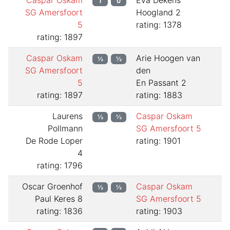
Caspar Oskam
Eva Dekens
1
0
SG Amersfoort
Hoogland 2
5
rating: 1378
rating: 1897
Caspar Oskam
Arie Hoogen van
½
½
SG Amersfoort
den
5
En Passant 2
rating: 1897
rating: 1883
Laurens
Caspar Oskam
½
½
Pollmann
SG Amersfoort 5
De Rode Loper
rating: 1901
4
rating: 1796
Oscar Groenhof
Caspar Oskam
½
½
Paul Keres 8
SG Amersfoort 5
rating: 1836
rating: 1903