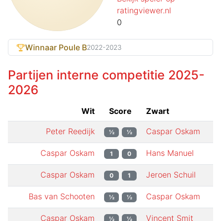
ratingviewer.nl
0
Winnaar Poule B
2022-2023
Partijen interne competitie
2025-
2026
Wit
Score
Zwart
Peter Reedijk
Caspar Oskam
½
½
Caspar Oskam
Hans Manuel
1
0
Caspar Oskam
Jeroen Schuil
0
1
Bas van Schooten
Caspar Oskam
½
½
Caspar Oskam
Vincent Smit
½
½