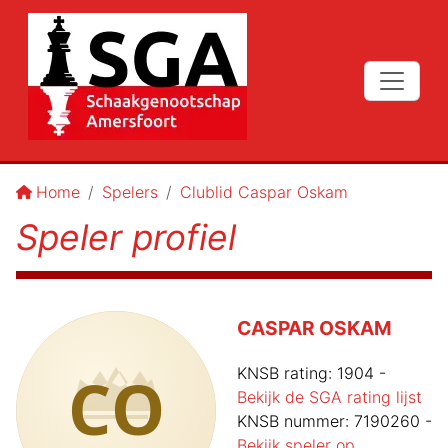
Home
Spelers
Clublid Caspar Oskam
Speler profiel
CASPAR OSKAM
CO
KNSB rating:
1904
-
Bekijk de SGA rating lijst
KNSB nummer:
7190260
-
Bekijk speler op