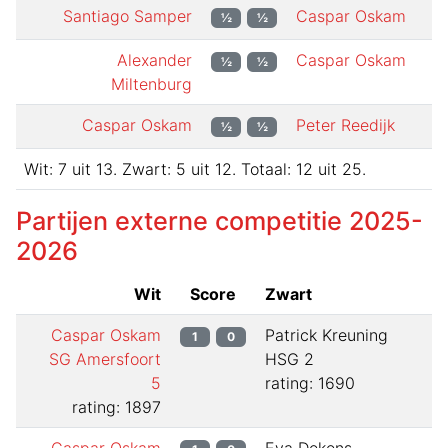
Santiago Samper
Caspar Oskam
½
½
Alexander
Caspar Oskam
½
½
Miltenburg
Caspar Oskam
Peter Reedijk
½
½
Wit:
7
uit
13
.
Zwart:
5
uit
12
.
Totaal:
12
uit
25
.
Partijen externe competitie
2025-
2026
Wit
Score
Zwart
Caspar Oskam
Patrick Kreuning
1
0
SG Amersfoort
HSG 2
5
rating: 1690
rating: 1897