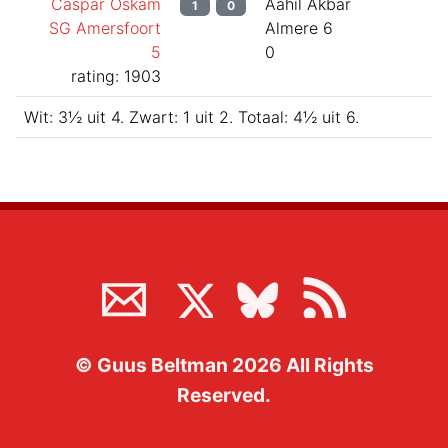
Caspar Oskam
Aahil Akbar
1
0
SG Amersfoort
Almere 6
5
0
rating: 1903
Wit:
3½
uit
4
.
Zwart:
1
uit
2
.
Totaal:
4½
uit
6
.
©
Guus Beltman
2026
All Rights
Reserved.