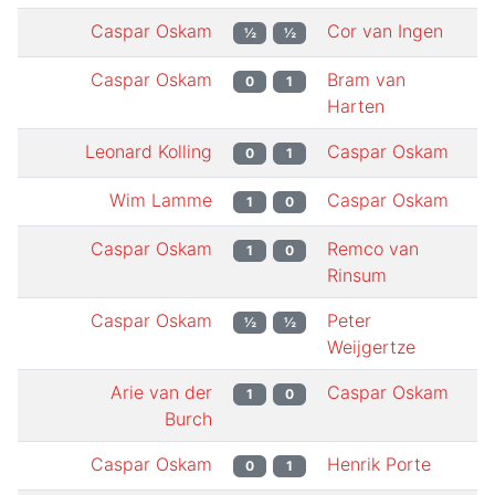
Caspar Oskam
Cor van Ingen
½
½
Caspar Oskam
Bram van
0
1
Harten
Leonard Kolling
Caspar Oskam
0
1
Wim Lamme
Caspar Oskam
1
0
Caspar Oskam
Remco van
1
0
Rinsum
Caspar Oskam
Peter
½
½
Weijgertze
Arie van der
Caspar Oskam
1
0
Burch
Caspar Oskam
Henrik Porte
0
1