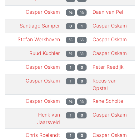
Caspar Oskam
Daan van Pel
½
½
Santiago Samper
Caspar Oskam
0
1
Stefan Werkhoven
Caspar Oskam
½
½
Ruud Kuchler
Caspar Oskam
½
½
Caspar Oskam
Peter Reedijk
1
0
Caspar Oskam
Rocus van
1
0
Opstal
Caspar Oskam
Rene Scholte
½
½
Henk van
Caspar Oskam
1
0
Jaarsveld
Chris Roelandt
Caspar Oskam
1
0