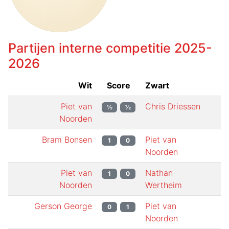
Partijen interne competitie
2025-
2026
Wit
Score
Zwart
Piet van
Chris Driessen
½
½
Noorden
Bram Bonsen
Piet van
1
0
Noorden
Piet van
Nathan
1
0
Noorden
Wertheim
Gerson George
Piet van
0
1
Noorden