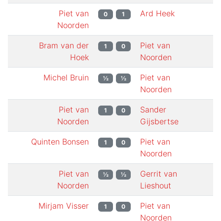
Piet van
Ard Heek
0
1
Noorden
Bram van der
Piet van
1
0
Hoek
Noorden
Michel Bruin
Piet van
½
½
Noorden
Piet van
Sander
1
0
Noorden
Gijsbertse
Quinten Bonsen
Piet van
1
0
Noorden
Piet van
Gerrit van
½
½
Noorden
Lieshout
Mirjam Visser
Piet van
1
0
Noorden