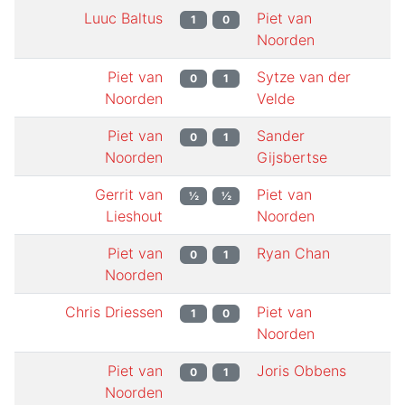
Luuc Baltus
Piet van
1
0
Noorden
Piet van
Sytze van der
0
1
Noorden
Velde
Piet van
Sander
0
1
Noorden
Gijsbertse
Gerrit van
Piet van
½
½
Lieshout
Noorden
Piet van
Ryan Chan
0
1
Noorden
Chris Driessen
Piet van
1
0
Noorden
Piet van
Joris Obbens
0
1
Noorden