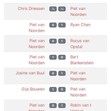
Chris Driessen
Piet van
½
½
Noorden
Piet van
Ryan Chan
0
1
Noorden
Piet van
Rocus van
0
1
Noorden
Opstal
Piet van
Bart
1
0
Noorden
Blankenstein
Josine van Buul
Piet van
0
1
Noorden
Gijs Bouwen
Piet van
1
0
Noorden
Piet van
Robin van t
0
1