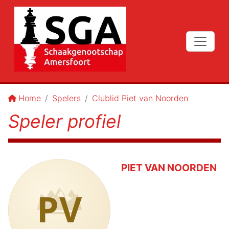
Home
Spelers
Clublid Piet van Noorden
Speler profiel
PIET VAN NOORDEN
PV