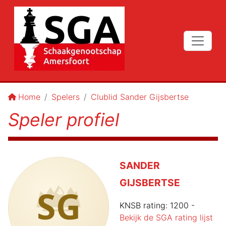
Home
Spelers
Clublid Sander Gijsbertse
Speler profiel
SANDER
GIJSBERTSE
SG
KNSB rating:
1200
-
Bekijk de SGA rating lijst