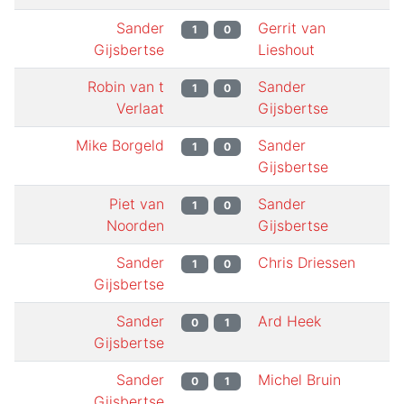
Sander
Gerrit van
1
0
Gijsbertse
Lieshout
Robin van t
Sander
1
0
Verlaat
Gijsbertse
Mike Borgeld
Sander
1
0
Gijsbertse
Piet van
Sander
1
0
Noorden
Gijsbertse
Sander
Chris Driessen
1
0
Gijsbertse
Sander
Ard Heek
0
1
Gijsbertse
Sander
Michel Bruin
0
1
Gijsbertse