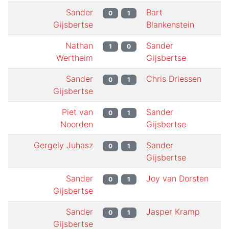
Sander
Bart
0
1
Gijsbertse
Blankenstein
Nathan
Sander
1
0
Wertheim
Gijsbertse
Sander
Chris Driessen
0
1
Gijsbertse
Piet van
Sander
0
1
Noorden
Gijsbertse
Gergely Juhasz
Sander
0
1
Gijsbertse
Sander
Joy van Dorsten
0
1
Gijsbertse
Sander
Jasper Kramp
0
1
Gijsbertse