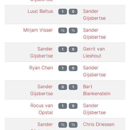
Luuc Baltus
Sander
1
0
Gijsbertse
Mirjam Visser
Sander
½
½
Gijsbertse
Sander
Gerrit van
1
0
Gijsbertse
Lieshout
Ryan Chan
Sander
1
0
Gijsbertse
Sander
Bart
0
1
Gijsbertse
Blankenstein
Rocus van
Sander
1
0
Opstal
Gijsbertse
Sander
Chris Driessen
½
½