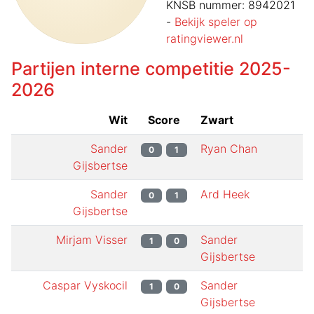
KNSB nummer:
8942021
-
Bekijk speler op
ratingviewer.nl
Partijen interne competitie
2025-
2026
Wit
Score
Zwart
Sander
Ryan Chan
0
1
Gijsbertse
Sander
Ard Heek
0
1
Gijsbertse
Mirjam Visser
Sander
1
0
Gijsbertse
Caspar Vyskocil
Sander
1
0
Gijsbertse