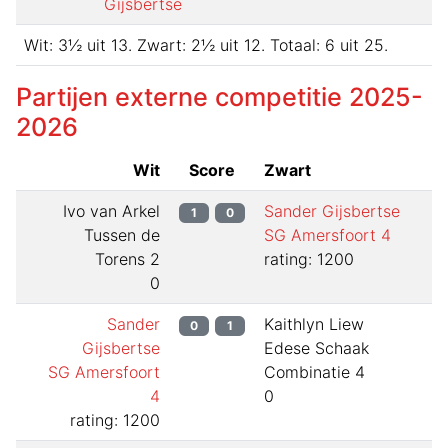
Gijsbertse
Wit:
3½
uit
13
.
Zwart:
2½
uit
12
.
Totaal:
6
uit
25
.
Partijen externe competitie
2025-
2026
Wit
Score
Zwart
Ivo van Arkel
Sander Gijsbertse
1
0
Tussen de
SG Amersfoort 4
Torens 2
rating: 1200
0
Sander
Kaithlyn Liew
0
1
Gijsbertse
Edese Schaak
SG Amersfoort
Combinatie 4
4
0
rating: 1200