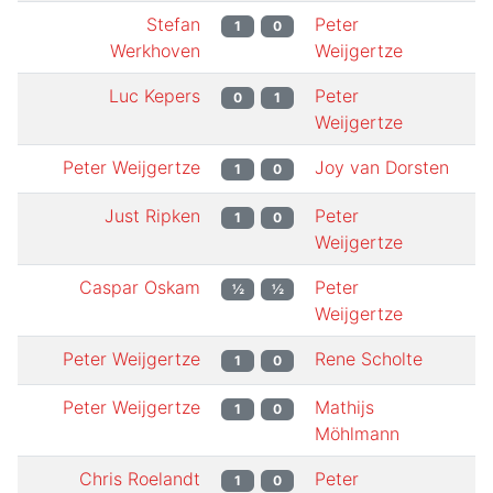
Stefan
Peter
1
0
Werkhoven
Weijgertze
Luc Kepers
Peter
0
1
Weijgertze
Peter Weijgertze
Joy van Dorsten
1
0
Just Ripken
Peter
1
0
Weijgertze
Caspar Oskam
Peter
½
½
Weijgertze
Peter Weijgertze
Rene Scholte
1
0
Peter Weijgertze
Mathijs
1
0
Möhlmann
Chris Roelandt
Peter
1
0