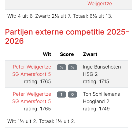
Weijgertze
Wit:
4
uit
6
.
Zwart:
2½
uit
7
.
Totaal:
6½
uit
13
.
Partijen externe competitie
2025-
2026
Wit
Score
Zwart
Peter Weijgertze
Inge Bunschoten
½
½
SG Amersfoort 5
HSG 2
rating: 1765
rating: 1715
Peter Weijgertze
Ton Schillemans
1
0
SG Amersfoort 5
Hoogland 2
rating: 1765
rating: 1749
Wit:
1½
uit
2
.
Totaal:
1½
uit
2
.