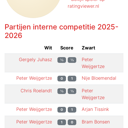
ratingviewer.nl
Partijen interne competitie
2025-
2026
Wit
Score
Zwart
Gergely Juhasz
Peter
½
½
Weijgertze
Peter Weijgertze
Nije Bloemendal
0
1
Chris Roelandt
Peter
½
½
Weijgertze
Peter Weijgertze
Arjan Tissink
0
1
Peter Weijgertze
Bram Bonsen
1
0