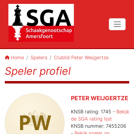
Home
Spelers
Clublid Peter Weijgertze
Speler profiel
PETER WEIJGERTZE
PW
KNSB rating:
1745
-
Bekijk
de SGA rating lijst
KNSB nummer:
7455206
-
Bekijk speler op