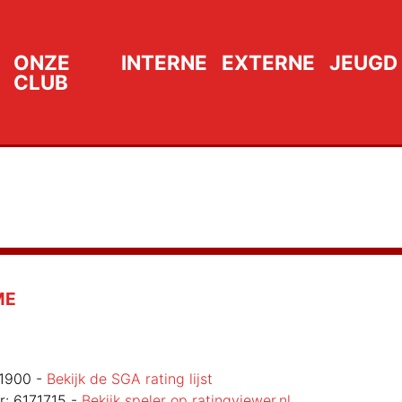
ONZE
INTERNE
EXTERNE
JEUGD
CLUB
ME
1900
-
Bekijk de SGA rating lijst
r:
6171715
-
Bekijk speler op ratingviewer.nl