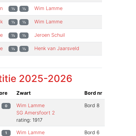
en
Wim Lamme
½
½
jk
Wim Lamme
½
½
e
Jeroen Schuil
½
½
e
Henk van Jaarsveld
½
½
itie
2025-2026
ore
Zwart
Bord nr
Wim Lamme
Bord
8
0
SG Amersfoort 2
rating: 1917
Wim Lamme
Bord
6
1