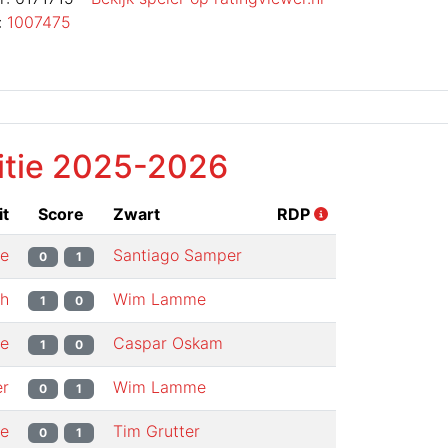
:
1007475
itie
2025-2026
t
Score
Zwart
RDP
e
Santiago Samper
0
1
ch
Wim Lamme
1
0
e
Caspar Oskam
1
0
er
Wim Lamme
0
1
e
Tim Grutter
0
1