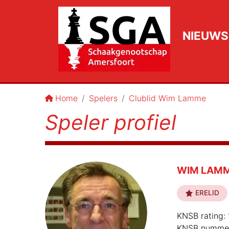
NIEUWS
Home
Spelers
Clublid Wim Lamme
Speler profiel
WIM LAM
ERELID
KNSB rating:
KNSB numme