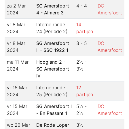
za 2 Mar
SG Amersfoort
4 - 4
DC
2024
4 - Almere 3
Amersfoort
vr 8 Mar
Interne ronde
14
2024
24 (Periode 2)
partijen
vr 8 Mar
SG Amersfoort
3 - 5
DC
2024
II - SSC 1922 1
Amersfoort
ma 11 Mar
Hoogland 2 -
2½ -
2024
SG Amersfoort
3½
IV
vr 15 Mar
Interne ronde
12
2024
25 (Periode 2)
partijen
vr 15 Mar
SG Amersfoort I
5½ -
DC
2024
- En Passant 1
2½
Amersfoort
wo 20 Mar
De Rode Loper
3½ -