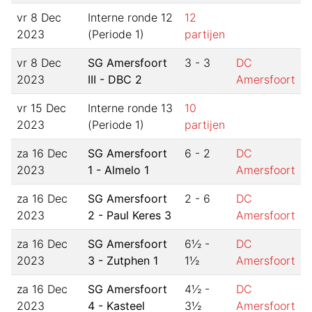
vr 8 Dec
Interne ronde 12
12
2023
(Periode 1)
partijen
vr 8 Dec
SG Amersfoort
3 - 3
DC
2023
III - DBC 2
Amersfoort
vr 15 Dec
Interne ronde 13
10
2023
(Periode 1)
partijen
za 16 Dec
SG Amersfoort
6 - 2
DC
2023
1 - Almelo 1
Amersfoort
za 16 Dec
SG Amersfoort
2 - 6
DC
2023
2 - Paul Keres 3
Amersfoort
za 16 Dec
SG Amersfoort
6½ -
DC
2023
3 - Zutphen 1
1½
Amersfoort
za 16 Dec
SG Amersfoort
4½ -
DC
2023
4 - Kasteel
3½
Amersfoort