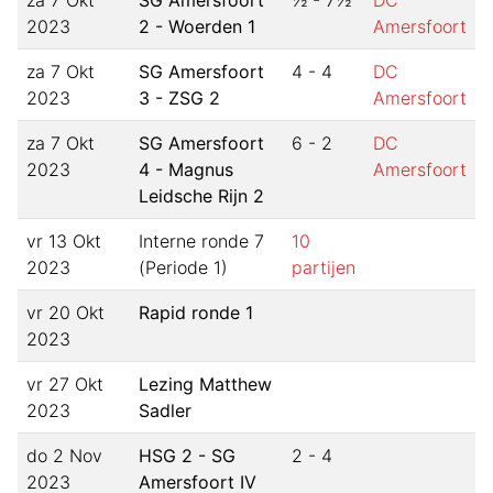
za 7 Okt
SG Amersfoort
½ - 7½
DC
2023
2 - Woerden 1
Amersfoort
za 7 Okt
SG Amersfoort
4 - 4
DC
2023
3 - ZSG 2
Amersfoort
za 7 Okt
SG Amersfoort
6 - 2
DC
2023
4 - Magnus
Amersfoort
Leidsche Rijn 2
vr 13 Okt
Interne ronde 7
10
2023
(Periode 1)
partijen
vr 20 Okt
Rapid ronde 1
2023
vr 27 Okt
Lezing Matthew
2023
Sadler
do 2 Nov
HSG 2 - SG
2 - 4
2023
Amersfoort IV