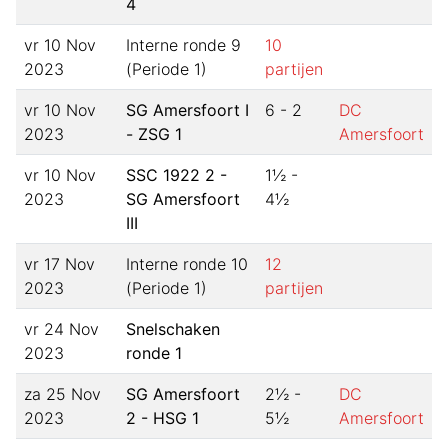
4
vr 10 Nov
Interne ronde 9
10
2023
(Periode 1)
partijen
vr 10 Nov
SG Amersfoort I
6 - 2
DC
2023
- ZSG 1
Amersfoort
vr 10 Nov
SSC 1922 2 -
1½ -
2023
SG Amersfoort
4½
III
vr 17 Nov
Interne ronde 10
12
2023
(Periode 1)
partijen
vr 24 Nov
Snelschaken
2023
ronde 1
za 25 Nov
SG Amersfoort
2½ -
DC
2023
2 - HSG 1
5½
Amersfoort