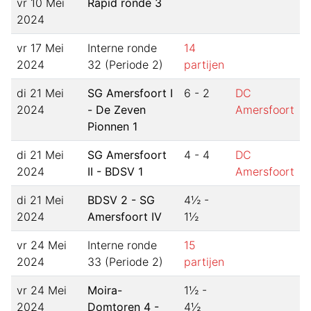
vr 10 Mei
Rapid ronde 3
2024
vr 17 Mei
Interne ronde
14
2024
32 (Periode 2)
partijen
di 21 Mei
SG Amersfoort I
6 - 2
DC
2024
- De Zeven
Amersfoort
Pionnen 1
di 21 Mei
SG Amersfoort
4 - 4
DC
2024
II - BDSV 1
Amersfoort
di 21 Mei
BDSV 2 - SG
4½ -
2024
Amersfoort IV
1½
vr 24 Mei
Interne ronde
15
2024
33 (Periode 2)
partijen
vr 24 Mei
Moira-
1½ -
2024
Domtoren 4 -
4½