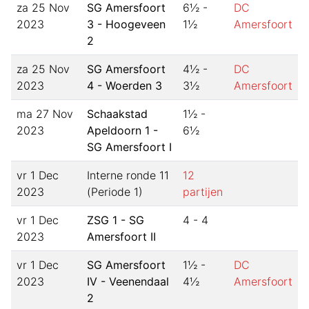
za 25 Nov
SG Amersfoort
6½ -
DC
2023
3 - Hoogeveen
1½
Amersfoort
2
za 25 Nov
SG Amersfoort
4½ -
DC
2023
4 - Woerden 3
3½
Amersfoort
ma 27 Nov
Schaakstad
1½ -
2023
Apeldoorn 1 -
6½
SG Amersfoort I
vr 1 Dec
Interne ronde 11
12
2023
(Periode 1)
partijen
vr 1 Dec
ZSG 1 - SG
4 - 4
2023
Amersfoort II
vr 1 Dec
SG Amersfoort
1½ -
DC
2023
IV - Veenendaal
4½
Amersfoort
2