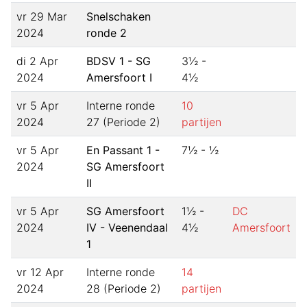
vr 29 Mar
Snelschaken
2024
ronde 2
di 2 Apr
BDSV 1 - SG
3½ -
2024
Amersfoort I
4½
vr 5 Apr
Interne ronde
10
2024
27 (Periode 2)
partijen
vr 5 Apr
En Passant 1 -
7½ - ½
2024
SG Amersfoort
II
vr 5 Apr
SG Amersfoort
1½ -
DC
2024
IV - Veenendaal
4½
Amersfoort
1
vr 12 Apr
Interne ronde
14
2024
28 (Periode 2)
partijen