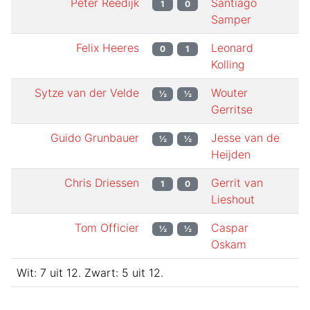
Peter Reedijk
Santiago
1
0
Samper
Felix Heeres
Leonard
0
1
Kolling
Sytze van der Velde
Wouter
½
½
Gerritse
Guido Grunbauer
Jesse van de
½
½
Heijden
Chris Driessen
Gerrit van
1
0
Lieshout
Tom Officier
Caspar
½
½
Oskam
Wit:
7
uit
12
.
Zwart:
5
uit
12
.