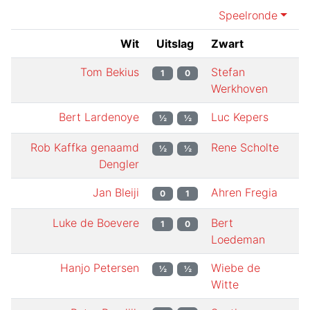
Speelronde
Wit
Uitslag
Zwart
Tom Bekius
Stefan
1
0
Werkhoven
Bert Lardenoye
Luc Kepers
½
½
Rob Kaffka genaamd
Rene Scholte
½
½
Dengler
Jan Bleiji
Ahren Fregia
0
1
Luke de Boevere
Bert
1
0
Loedeman
Hanjo Petersen
Wiebe de
½
½
Witte