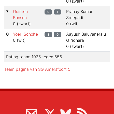
0
(
zwart
)
7
Quinten
Pranay Kumar
0
1
Bonsen
Sreepadi
0
(
zwart
)
0
(
wit
)
8
Yoeri Scholte
Aayush Baluvaneralu
1
0
0
(
wit
)
Giridhara
0
(
zwart
)
Rating team:
1035
tegen
656
Team pagina van
SG Amersfoort 5