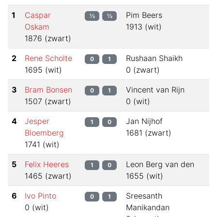
1
Caspar
Pim Beers
½
½
Oskam
1913
(
wit
)
1876
(
zwart
)
2
Rene Scholte
Rushaan Shaikh
0
1
1695
(
wit
)
0
(
zwart
)
3
Bram Bonsen
Vincent van Rijn
0
1
1507
(
zwart
)
0
(
wit
)
4
Jesper
Jan Nijhof
1
0
Bloemberg
1681
(
zwart
)
1741
(
wit
)
5
Felix Heeres
Leon Berg van den
1
0
1465
(
zwart
)
1655
(
wit
)
6
Ivo Pinto
Sreesanth
0
1
0
(
wit
)
Manikandan