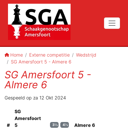
Home
Externe competitie
Wedstrijd
SG Amersfoort 5 - Almere 6
SG Amersfoort 5 -
Almere 6
Gespeeld op
za 12 Okt 2024
SG
Amersfoort
#
5
Almere 6
3½
4½