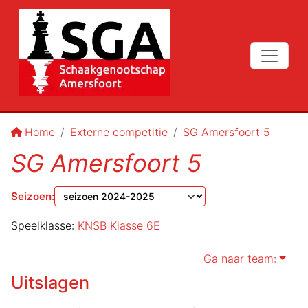
Home
Externe competitie
SG Amersfoort 5
SG Amersfoort 5
Seizoen
:
Speelklasse:
KNSB Klasse 6E
Ga naar team:
Uitslagen