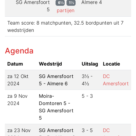
SG Amersfoort
Almere 4
6½
1½
5
partijen
Team score:
8
matchpunten,
32.5
bordpunten uit
7
wedstrijden
Agenda
Datum
Wedstrijd
Uitslag
Locatie
za 12 Okt
SG Amersfoort
3½
-
DC
2024
5 - Almere 6
4½
Amersfoort
za 9 Nov
Moira-
5
-
3
2024
Domtoren 5 -
SG Amersfoort
5
za 23 Nov
SG Amersfoort
3
-
5
DC