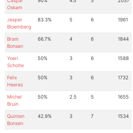
Caspar
90
%
4.5
5
2057
Oskam
Jesper
83.3
%
5
6
1961
Bloemberg
Bram
66.7
%
4
6
1844
Bonsen
Yoeri
50
%
3
6
1588
Scholte
Felix
50
%
3
6
1732
Heeres
Michel
50
%
2.5
5
1655
Bruin
Quinten
42.9
%
3
7
1534
Bonsen