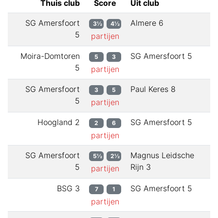
Thuis club
Score
Uit club
SG Amersfoort
Almere 6
3½
4½
5
partijen
Moira-Domtoren
SG Amersfoort 5
5
3
5
partijen
SG Amersfoort
Paul Keres 8
3
5
5
partijen
Hoogland 2
SG Amersfoort 5
2
6
partijen
SG Amersfoort
Magnus Leidsche
5½
2½
5
Rijn 3
partijen
BSG 3
SG Amersfoort 5
7
1
partijen