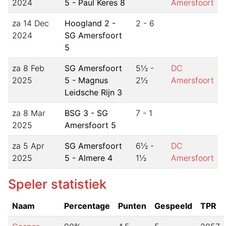
2024
5 - Paul Keres 8
Amersfoort
za 14 Dec
Hoogland 2 -
2
-
6
2024
SG Amersfoort
5
za 8 Feb
SG Amersfoort
5½
-
DC
2025
5 - Magnus
2½
Amersfoort
Leidsche Rijn 3
za 8 Mar
BSG 3 - SG
7
-
1
2025
Amersfoort 5
za 5 Apr
SG Amersfoort
6½
-
DC
2025
5 - Almere 4
1½
Amersfoort
Speler statistiek
Naam
Percentage
Punten
Gespeeld
TPR