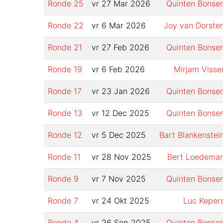
Ronde
25
vr 27 Mar 2026
Quinten Bonse
Ronde
22
vr 6 Mar 2026
Joy van Dorste
Ronde
21
vr 27 Feb 2026
Quinten Bonse
Ronde
19
vr 6 Feb 2026
Mirjam Visse
Ronde
17
vr 23 Jan 2026
Quinten Bonse
Ronde
13
vr 12 Dec 2025
Quinten Bonse
Ronde
12
vr 5 Dec 2025
Bart Blankenstei
Ronde
11
vr 28 Nov 2025
Bert Loedema
Ronde
9
vr 7 Nov 2025
Quinten Bonse
Ronde
7
vr 24 Okt 2025
Luc Keper
Ronde
4
vr 26 Sep 2025
Quinten Bonse