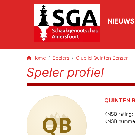
NIEUWS
Home
Spelers
Clublid Quinten Bonsen
Speler profiel
QUINTEN 
QB
KNSB rating:
KNSB numme