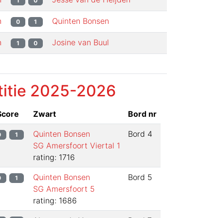
1
0
n
Quinten Bonsen
0
1
n
Josine van Buul
1
0
itie
2025-2026
Score
Zwart
Bord nr
Quinten Bonsen
Bord
4
0
1
SG Amersfoort Viertal 1
rating: 1716
Quinten Bonsen
Bord
5
0
1
SG Amersfoort 5
rating: 1686