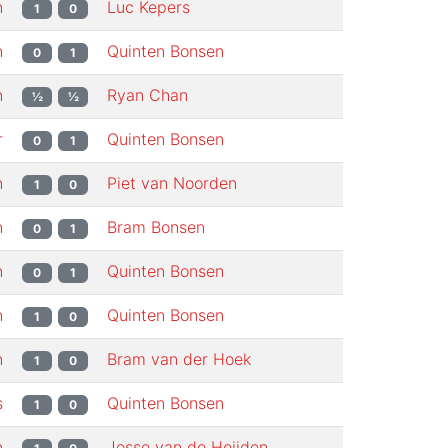
n
Luc Kepers
1
0
n
Quinten Bonsen
0
1
n
Ryan Chan
½
½
r
Quinten Bonsen
0
1
n
Piet van Noorden
1
0
n
Bram Bonsen
0
1
n
Quinten Bonsen
0
1
n
Quinten Bonsen
1
0
n
Bram van der Hoek
1
0
s
Quinten Bonsen
1
0
n
Jesse van de Heijden