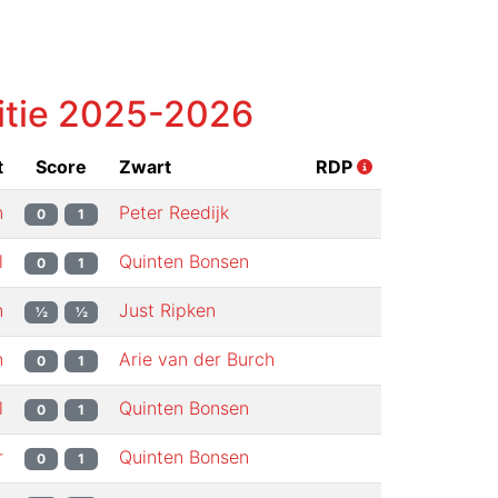
itie
2025-2026
t
Score
Zwart
RDP
n
Peter Reedijk
0
1
l
Quinten Bonsen
0
1
n
Just Ripken
½
½
n
Arie van der Burch
0
1
l
Quinten Bonsen
0
1
r
Quinten Bonsen
0
1