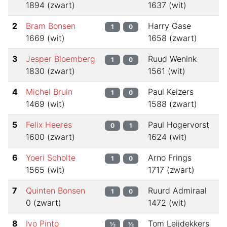
1894
(
zwart
)
1637
(
wit
)
2
Bram Bonsen
Harry Gase
1
0
1669
(
wit
)
1658
(
zwart
)
3
Jesper Bloemberg
Ruud Wenink
1
0
1830
(
zwart
)
1561
(
wit
)
4
Michel Bruin
Paul Keizers
1
0
1469
(
wit
)
1588
(
zwart
)
5
Felix Heeres
Paul Hogervorst
0
1
1600
(
zwart
)
1624
(
wit
)
6
Yoeri Scholte
Arno Frings
1
0
1565
(
wit
)
1717
(
zwart
)
7
Quinten Bonsen
Ruurd Admiraal
1
0
0
(
zwart
)
1472
(
wit
)
8
Ivo Pinto
Tom Leijdekkers
½
½