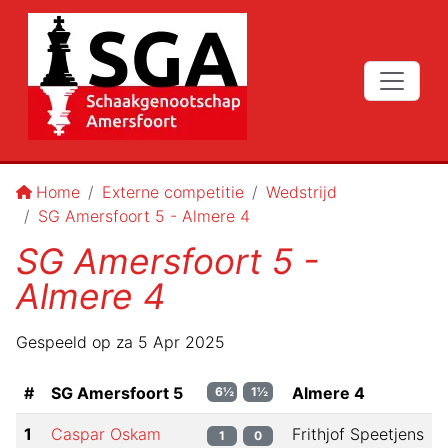
Home
Externe competitie
Wedstrijd
SG Amersfoort 5 - Almere 4
SG Amersfoort 5 -
Almere 4
Gespeeld op
za 5 Apr 2025
#
SG Amersfoort 5
Almere 4
6½
1½
1
Caspar Oskam
Frithjof Speetjens
1
0