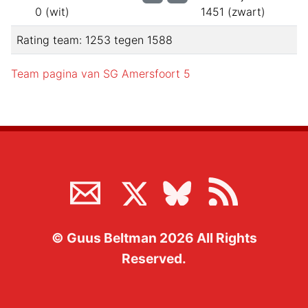
0
(
wit
)
1451
(
zwart
)
Rating team:
1253
tegen
1588
Team pagina van
SG Amersfoort 5
©
Guus Beltman
2026
All Rights
Reserved.