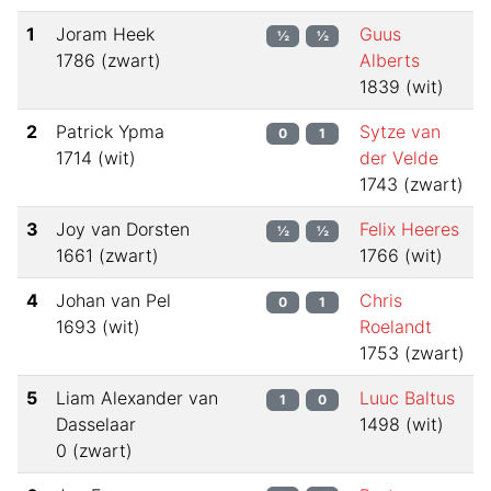
1
Joram Heek
Guus
½
½
1786
(
zwart
)
Alberts
1839
(
wit
)
2
Patrick Ypma
Sytze van
0
1
1714
(
wit
)
der Velde
1743
(
zwart
)
3
Joy van Dorsten
Felix Heeres
½
½
1661
(
zwart
)
1766
(
wit
)
4
Johan van Pel
Chris
0
1
1693
(
wit
)
Roelandt
1753
(
zwart
)
5
Liam Alexander van
Luuc Baltus
1
0
Dasselaar
1498
(
wit
)
0
(
zwart
)