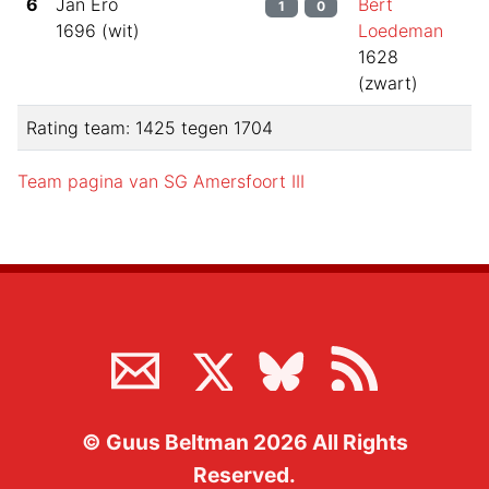
6
Jan Ero
Bert
1
0
1696
(
wit
)
Loedeman
1628
(
zwart
)
Rating team:
1425
tegen
1704
Team pagina van
SG Amersfoort III
©
Guus Beltman
2026
All Rights
Reserved.