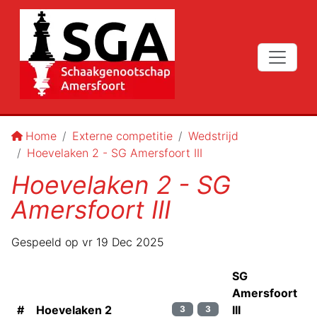
Home
Externe competitie
Wedstrijd
Hoevelaken 2 - SG Amersfoort III
Hoevelaken 2 - SG
Amersfoort III
Gespeeld op
vr 19 Dec 2025
SG
Amersfoort
#
Hoevelaken 2
III
3
3