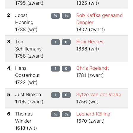
1795
(
zwart
)
1825
(
wit
)
2
Joost
Rob Kaffka genaamd
½
½
Hooning
Dengler
1738
(
wit
)
1802
(
zwart
)
3
Ton
Felix Heeres
1
0
Schillemans
1666
(
wit
)
1758
(
zwart
)
4
Hans
Chris Roelandt
1
0
Oosterhout
1781
(
zwart
)
1722
(
wit
)
5
Just Ripken
Sytze van der Velde
1
0
1706
(
zwart
)
1756
(
wit
)
6
Thomas
Leonard Kölling
½
½
Winkler
1670
(
zwart
)
1618
(
wit
)