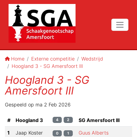
Home
Externe competitie
Wedstrijd
Hoogland 3 - SG Amersfoort III
Hoogland 3 - SG
Amersfoort III
Gespeeld op
ma 2 Feb 2026
#
Hoogland 3
SG Amersfoort III
4
2
1
Jaap Koster
Guus Alberts
0
1