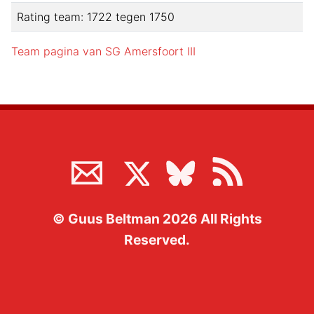
Rating team:
1722
tegen
1750
Team pagina van
SG Amersfoort III
©
Guus Beltman
2026
All Rights
Reserved.