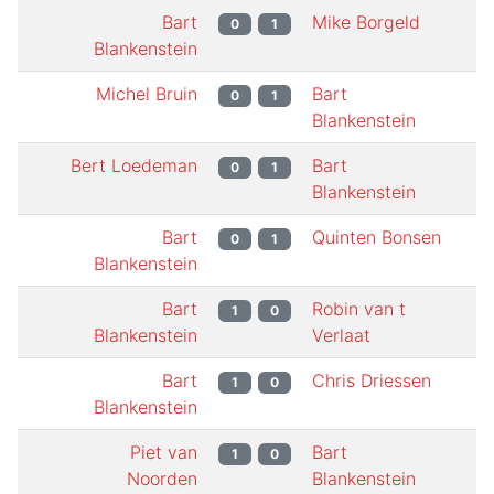
Bart
Mike Borgeld
0
1
Blankenstein
Michel Bruin
Bart
0
1
Blankenstein
Bert Loedeman
Bart
0
1
Blankenstein
Bart
Quinten Bonsen
0
1
Blankenstein
Bart
Robin van t
1
0
Blankenstein
Verlaat
Bart
Chris Driessen
1
0
Blankenstein
Piet van
Bart
1
0
Noorden
Blankenstein