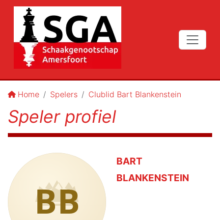
Home
Spelers
Clublid Bart Blankenstein
Speler profiel
BART
BLANKENSTEIN
BB