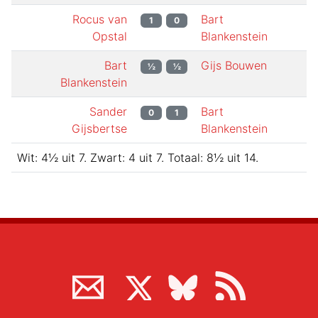
Rocus van
Bart
1
0
Opstal
Blankenstein
Bart
Gijs Bouwen
½
½
Blankenstein
Sander
Bart
0
1
Gijsbertse
Blankenstein
Wit:
4½
uit
7
.
Zwart:
4
uit
7
.
Totaal:
8½
uit
14
.