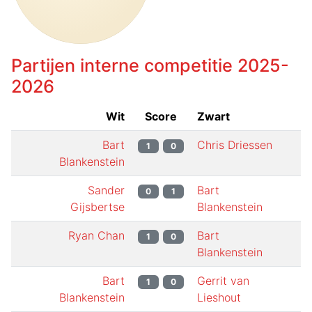
Partijen interne competitie
2025-
2026
Wit
Score
Zwart
Bart
Chris Driessen
1
0
Blankenstein
Sander
Bart
0
1
Gijsbertse
Blankenstein
Ryan Chan
Bart
1
0
Blankenstein
Bart
Gerrit van
1
0
Blankenstein
Lieshout