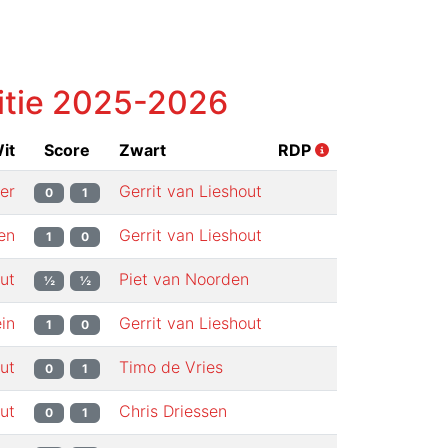
itie
2025-2026
it
Score
Zwart
RDP
er
Gerrit van Lieshout
0
1
en
Gerrit van Lieshout
1
0
ut
Piet van Noorden
½
½
in
Gerrit van Lieshout
1
0
ut
Timo de Vries
0
1
ut
Chris Driessen
0
1