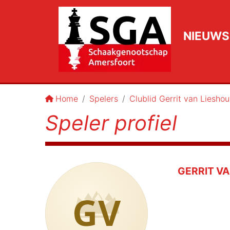
NIEUWS
Home
Spelers
Clublid Gerrit van Lieshou
Speler profiel
GERRIT V
GV