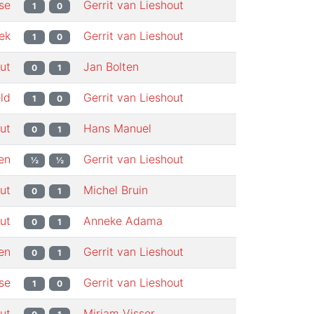
se
Gerrit van Lieshout
1
0
ek
Gerrit van Lieshout
1
0
ut
Jan Bolten
0
1
ld
Gerrit van Lieshout
1
0
ut
Hans Manuel
0
1
en
Gerrit van Lieshout
½
½
ut
Michel Bruin
0
1
ut
Anneke Adama
0
1
en
Gerrit van Lieshout
0
1
se
Gerrit van Lieshout
1
0
ut
Mirjam Visser