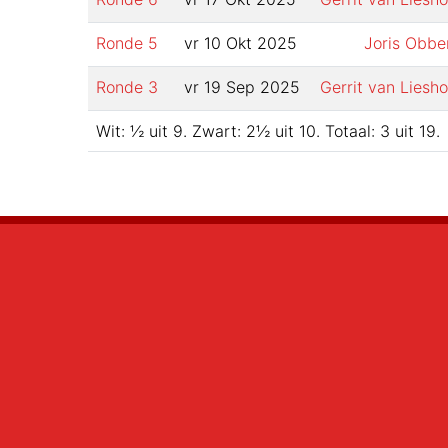
Ronde
5
vr 10 Okt 2025
Joris Obbe
Ronde
3
vr 19 Sep 2025
Gerrit van Liesho
Wit:
½
uit
9
.
Zwart:
2½
uit
10
.
Totaal:
3
uit
19
.