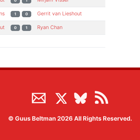
0
1
ns
Gerrit van Lieshout
1
0
ut
Ryan Chan
0
1
©
Guus Beltman
2026
All Rights Reserved.