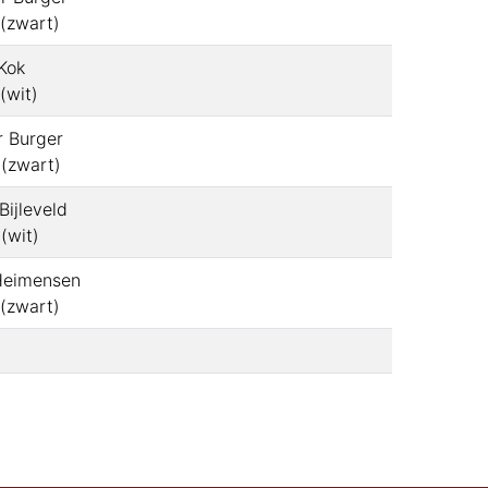
(
zwart
)
 Kok
(
wit
)
r Burger
(
zwart
)
 Bijleveld
(
wit
)
Heimensen
(
zwart
)