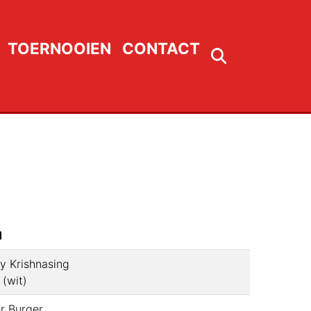
TOERNOOIEN
CONTACT
1
y Krishnasing
(
wit
)
r Burger