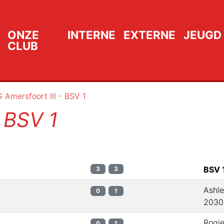
ONZE
INTERNE
EXTERNE
JEUGD
CLUB
 Amersfoort III - BSV 1
- BSV 1
BSV 
3
3
Ashle
0
1
2030
Rogie
0
1