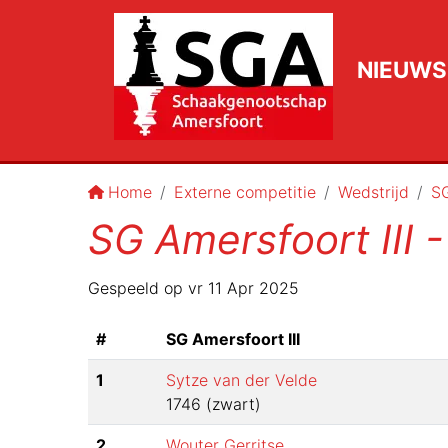
NIEUWS
Home
Externe competitie
Wedstrijd
SG
SG Amersfoort III 
Gespeeld op
vr 11 Apr 2025
#
SG Amersfoort III
1
Sytze van der Velde
1746
(
zwart
)
2
Wouter Gerritse