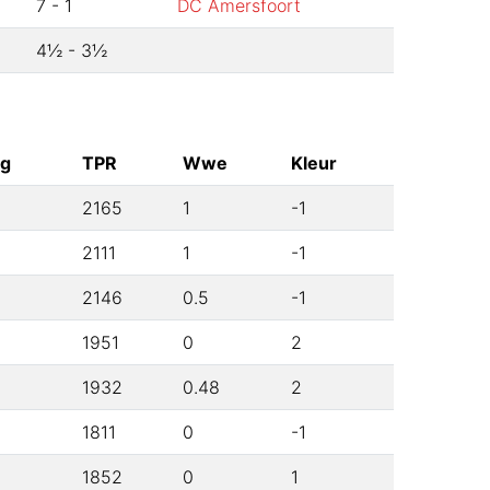
7
-
1
DC Amersfoort
4½
-
3½
ng
TPR
Wwe
Kleur
2165
1
-1
2111
1
-1
2146
0.5
-1
1951
0
2
1932
0.48
2
1811
0
-1
1852
0
1