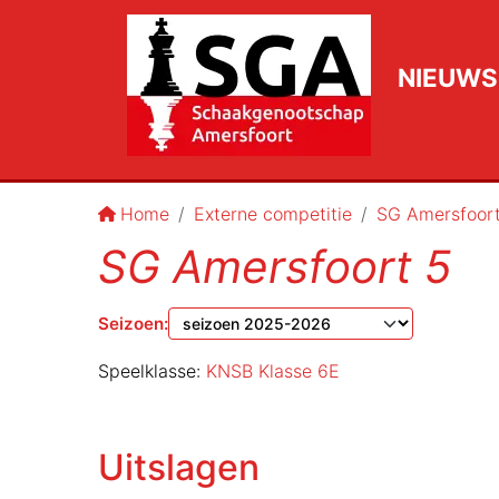
NIEUWS
Home
Externe competitie
SG Amersfoort
SG Amersfoort 5
Seizoen
:
Speelklasse:
KNSB Klasse 6E
Uitslagen