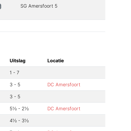
SG Amersfoort 5
½
Uitslag
Locatie
1
-
7
3
-
5
DC Amersfoort
3
-
5
5½
-
2½
DC Amersfoort
4½
-
3½