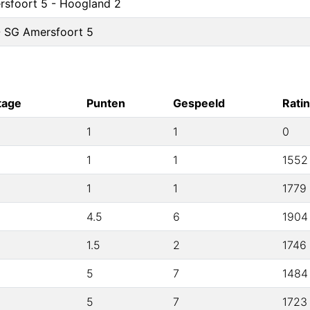
sfoort 5 - Hoogland 2
 SG Amersfoort 5
tage
Punten
Gespeeld
Rati
1
1
0
1
1
1552
1
1
1779
4.5
6
1904
1.5
2
1746
5
7
1484
5
7
1723