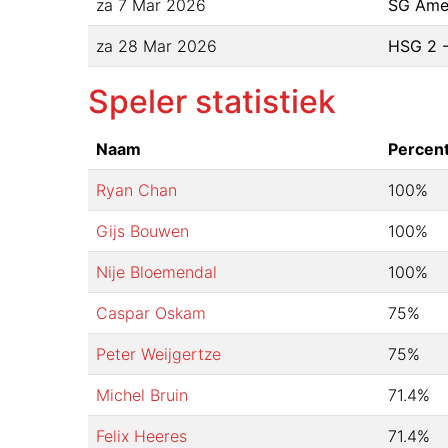
za 7 Mar 2026
SG Amer
za 28 Mar 2026
HSG 2 -
Speler statistiek
Naam
Percen
Ryan Chan
100
%
Gijs Bouwen
100
%
Nije Bloemendal
100
%
Caspar Oskam
75
%
Peter Weijgertze
75
%
Michel Bruin
71.4
%
Felix Heeres
71.4
%