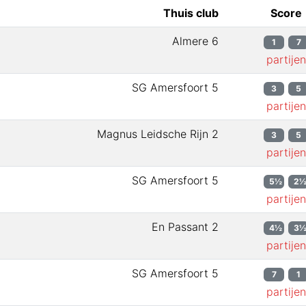
Thuis club
Score
Almere 6
1
7
partijen
SG Amersfoort 5
3
5
partijen
Magnus Leidsche Rijn 2
3
5
partijen
SG Amersfoort 5
5½
2
partijen
En Passant 2
4½
3
partijen
SG Amersfoort 5
7
1
partijen