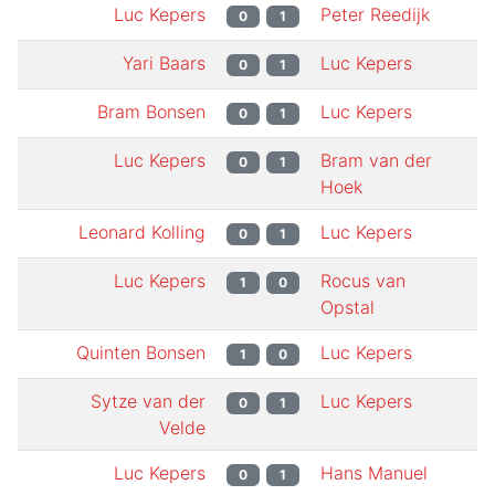
Luc Kepers
Peter Reedijk
0
1
Yari Baars
Luc Kepers
0
1
Bram Bonsen
Luc Kepers
0
1
Luc Kepers
Bram van der
0
1
Hoek
Leonard Kolling
Luc Kepers
0
1
Luc Kepers
Rocus van
1
0
Opstal
Quinten Bonsen
Luc Kepers
1
0
Sytze van der
Luc Kepers
0
1
Velde
Luc Kepers
Hans Manuel
0
1