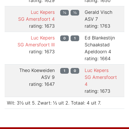
rating: 1629
rating: 1650
Luc Kepers
Gerald Visch
½
½
SG Amersfoort 4
ASV 7
rating: 1673
rating: 1763
Luc Kepers
Ed Blankestijn
0
1
SG Amersfoort III
Schaakstad
rating: 1673
Apeldoorn 4
rating: 1664
Theo Koeweiden
Luc Kepers
1
0
ASV 9
SG Amersfoort
rating: 1647
4
rating: 1673
Wit:
3½
uit
5
.
Zwart:
½
uit
2
.
Totaal:
4
uit
7
.