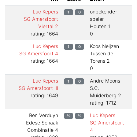
Luc Kepers
onbekende-
1
0
SG Amersfoort
speler
Viertal 2
Houten 1
rating: 1664
0
Luc Kepers
Koos Neijzen
1
0
SG Amersfoort 4
Tussen de
rating: 1664
Torens 2
0
Luc Kepers
Andre Moons
1
0
SG Amersfoort III
S.C.
rating: 1649
Muiderberg 2
rating: 1712
Ben Verduyn
Luc Kepers
½
½
Edese Schaak
SG Amersfoort
Combinatie 4
4