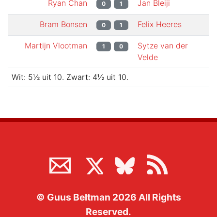
Ryan Chan
Jan Bleiji
0
1
Bram Bonsen
Felix Heeres
0
1
Martijn Vlootman
Sytze van der
1
0
Velde
Wit:
5½
uit
10
.
Zwart:
4½
uit
10
.
©
Guus Beltman
2026
All Rights
Reserved.