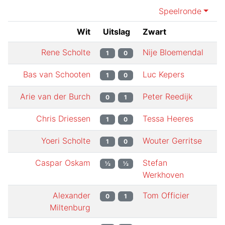
Speelronde
Wit
Uitslag
Zwart
Rene Scholte
Nije Bloemendal
1
0
Bas van Schooten
Luc Kepers
1
0
Arie van der Burch
Peter Reedijk
0
1
Chris Driessen
Tessa Heeres
1
0
Yoeri Scholte
Wouter Gerritse
1
0
Caspar Oskam
Stefan
½
½
Werkhoven
Alexander
Tom Officier
0
1
Miltenburg