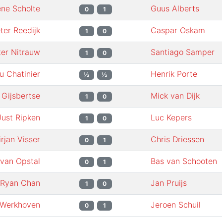
ne Scholte
Guus Alberts
0
1
ter Reedijk
Caspar Oskam
1
0
ter Nitrauw
Santiago Samper
1
0
u Chatinier
Henrik Porte
½
½
 Gijsbertse
Mick van Dijk
1
0
Just Ripken
Luc Kepers
1
0
rjan Visser
Chris Driessen
0
1
van Opstal
Bas van Schooten
0
1
Ryan Chan
Jan Pruijs
1
0
 Werkhoven
Jeroen Schuil
0
1