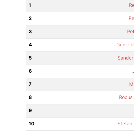
1
Re
2
Pe
3
Pe
4
Gunie d
5
Sander
6
7
Mi
8
Rocus 
9
10
Stefan