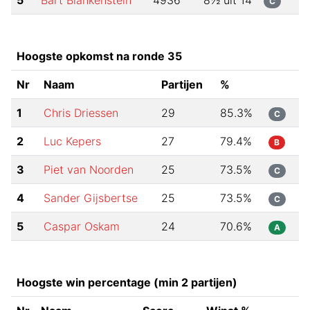
5
Bart Blankenstein
4936
8½
uit
14
C
Hoogste opkomst na ronde 35
Nr
Naam
Partijen
%
1
Chris Driessen
29
85.3
%
C
2
Luc Kepers
27
79.4
%
B
3
Piet van Noorden
25
73.5
%
C
4
Sander Gijsbertse
25
73.5
%
C
5
Caspar Oskam
24
70.6
%
A
Hoogste win percentage (min 2 partijen)