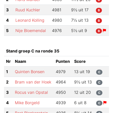
3
Ruud Kuchler
4981
9½
uit
17
B
4
Leonard Kolling
4980
7½
uit
13
B
5
Nije Bloemendal
4976
5½
uit
9
B
Stand groep C na ronde 35
Nr
Naam
Punten
Score
1
Quinten Bonsen
4979
13
uit
19
C
2
Bram van der Hoek
4964
9½
uit
13
C
3
Rocus van Opstal
4950
12
uit
20
C
4
Mike Borgeld
4939
6
uit
8
C