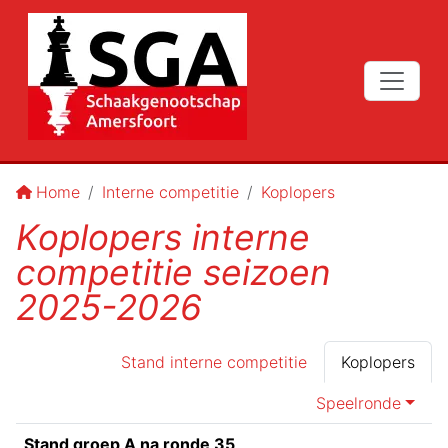
Home
Interne competitie
Koplopers
Koplopers interne
competitie seizoen
2025-2026
Stand interne competitie
Koplopers
Speelronde
Stand groep A na ronde 35