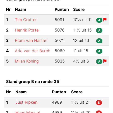
Nr
Naam
Punten
Score
1
Tim Grutter
5091
10½
uit
11
A
2
Henrik Porte
5076
11½
uit
15
A
3
Bram van Harten
5071
12
uit
16
A
4
Arie van der Burch
5069
11
uit
15
A
5
Milan Koning
5035
4½
uit
6
A
Stand groep B na ronde 35
Nr
Naam
Punten
Score
1
Just Ripken
4989
11½
uit
21
B
2
Hans Manuel
4989
11½
uit
20
B