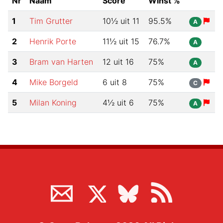
Nr
Naam
Score
Winst %
1
Tim Grutter
10½
uit
11
95.5
%
A
2
Henrik Porte
11½
uit
15
76.7
%
A
3
Bram van Harten
12
uit
16
75
%
A
4
Mike Borgeld
6
uit
8
75
%
C
5
Milan Koning
4½
uit
6
75
%
A