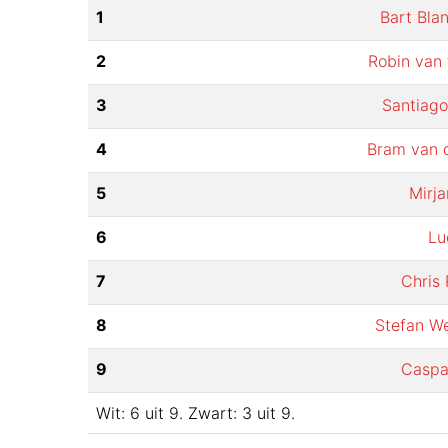
1
Bart Bla
2
Robin van 
3
Santiag
4
Bram van 
5
Mirj
6
Lu
7
Chris
8
Stefan W
9
Caspa
Wit:
6
uit
9
.
Zwart:
3
uit
9
.