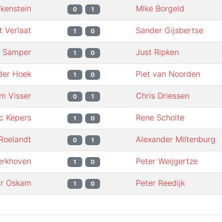
nkenstein
Mike Borgeld
0
1
t Verlaat
Sander Gijsbertse
1
0
o Samper
Just Ripken
1
0
der Hoek
Piet van Noorden
1
0
am Visser
Chris Driessen
0
1
c Kepers
Rene Scholte
1
0
 Roelandt
Alexander Miltenburg
0
1
erkhoven
Peter Weijgertze
1
0
r Oskam
Peter Reedijk
1
0