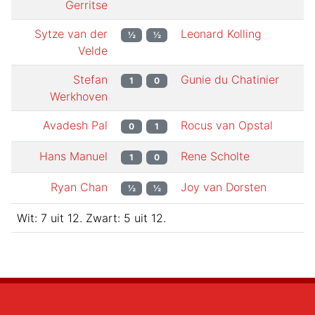
Gerritse
Sytze van der
Leonard Kolling
½
½
Velde
Stefan
Gunie du Chatinier
1
0
Werkhoven
Avadesh Pal
Rocus van Opstal
0
1
Hans Manuel
Rene Scholte
1
0
Ryan Chan
Joy van Dorsten
½
½
Wit:
7
uit
12
.
Zwart:
5
uit
12
.