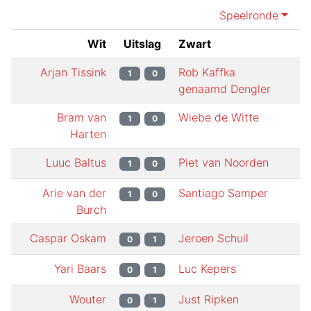
Speelronde
Wit
Uitslag
Zwart
Arjan Tissink
Rob Kaffka
1
0
genaamd Dengler
Bram van
Wiebe de Witte
1
0
Harten
Luuc Baltus
Piet van Noorden
1
0
Arie van der
Santiago Samper
1
0
Burch
Caspar Oskam
Jeroen Schuil
0
1
Yari Baars
Luc Kepers
0
1
Wouter
Just Ripken
0
1