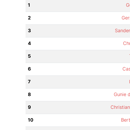
1
G
2
Ger
3
Sander
4
Chr
5
6
Ca
7
8
Gunie d
9
Christia
10
Ber