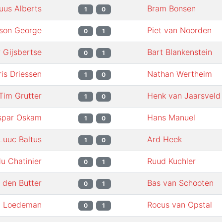
uus Alberts
Bram Bonsen
1
0
son George
Piet van Noorden
0
1
 Gijsbertse
Bart Blankenstein
0
1
is Driessen
Nathan Wertheim
1
0
Tim Grutter
Henk van Jaarsveld
1
0
spar Oskam
Hans Manuel
1
0
Luuc Baltus
Ard Heek
1
0
u Chatinier
Ruud Kuchler
0
1
n den Butter
Bas van Schooten
0
1
t Loedeman
Rocus van Opstal
0
1