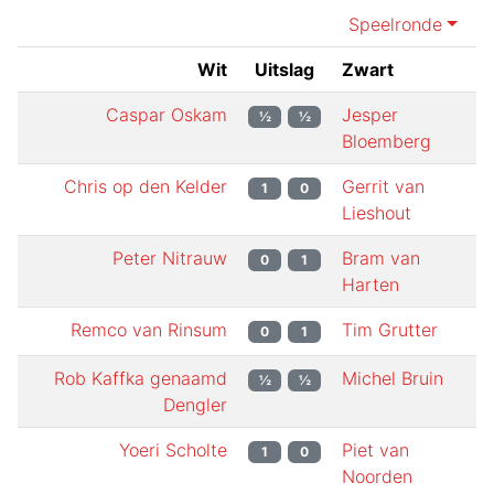
Speelronde
Wit
Uitslag
Zwart
Caspar Oskam
Jesper
½
½
Bloemberg
Chris op den Kelder
Gerrit van
1
0
Lieshout
Peter Nitrauw
Bram van
0
1
Harten
Remco van Rinsum
Tim Grutter
0
1
Rob Kaffka genaamd
Michel Bruin
½
½
Dengler
Yoeri Scholte
Piet van
1
0
Noorden