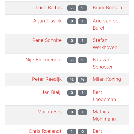
Luuc Baltus
Bram Bonsen
½
½
Arjan Tissink
Arie van der
0
1
Burch
Rene Scholte
Stefan
0
1
Werkhoven
Nije Bloemendal
Bas van
½
½
Schooten
Peter Reedijk
Milan Koning
½
½
Jan Bleiji
Bert
0
1
Loedeman
Martin Bos
Mathijs
0
1
Möhlmann
Chris Roelandt
Bert
1
0