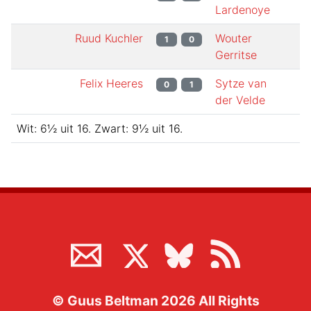
Lardenoye
Ruud Kuchler
Wouter
1
0
Gerritse
Felix Heeres
Sytze van
0
1
der Velde
Wit:
6½
uit
16
.
Zwart:
9½
uit
16
.
©
Guus Beltman
2026
All Rights