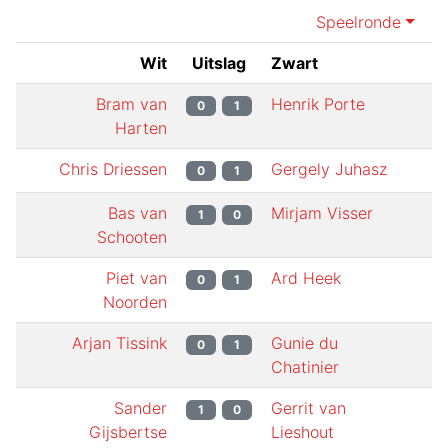
Speelronde
Wit
Uitslag
Zwart
Bram van
Henrik Porte
0
1
Harten
Chris Driessen
Gergely Juhasz
0
1
Bas van
Mirjam Visser
1
0
Schooten
Piet van
Ard Heek
0
1
Noorden
Arjan Tissink
Gunie du
0
1
Chatinier
Sander
Gerrit van
1
0
Gijsbertse
Lieshout