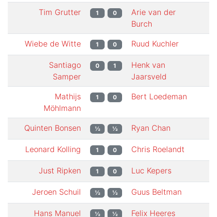
Tim Grutter
Arie van der
1
0
Burch
Wiebe de Witte
Ruud Kuchler
1
0
Santiago
Henk van
0
1
Samper
Jaarsveld
Mathijs
Bert Loedeman
1
0
Möhlmann
Quinten Bonsen
Ryan Chan
½
½
Leonard Kolling
Chris Roelandt
1
0
Just Ripken
Luc Kepers
1
0
Jeroen Schuil
Guus Beltman
½
½
Hans Manuel
Felix Heeres
½
½