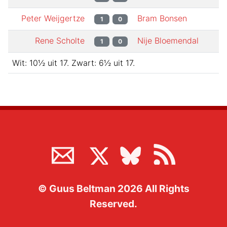
Peter Weijgertze
Bram Bonsen
1
0
Rene Scholte
Nije Bloemendal
1
0
Wit:
10½
uit
17
.
Zwart:
6½
uit
17
.
©
Guus Beltman
2026
All Rights
Reserved.